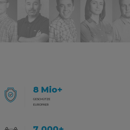
8
Mio+
GESCHÜTZE
EUROPÄER
7000
+